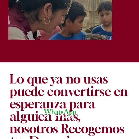
Lo que ya no usas
puede convertirse en
esperanza para
WhatsApp
alguien más,
+51 917 714 092
nosotros Recogemos