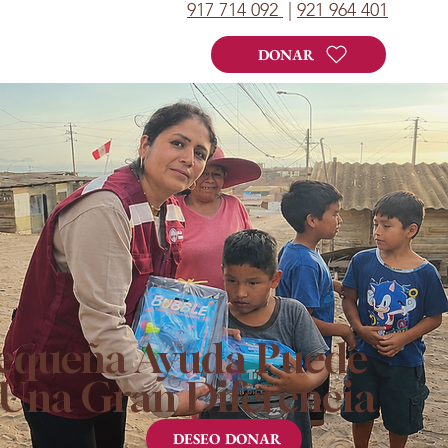
917 714 092
|
921 964 401
DONAR
equeña Ayuda Puede
Una Gran Diferencia
DESEO DONAR