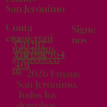
San Jerónimo
Conta
Sigue
sanjeroni
cto
nos
(51) 917
moemaus
(51) 921 964
714 092
@gmail.co
401
m
© 2026 Emaús
San Jerónimo.
Todos los
derechos